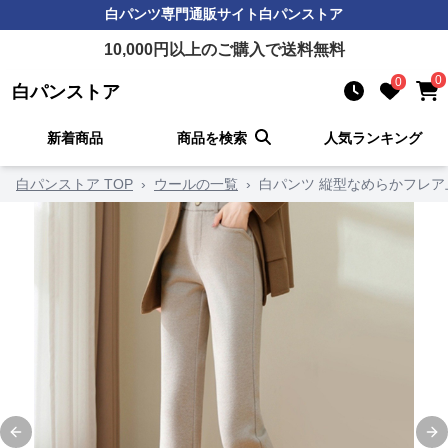
白パンツ
専門通販サイト
白パンストア
10,000
円以上のご購入で送料無料
0
0
白パンストア
新着商品
商品を検索
人気ランキング
白パンストア TOP
›
ウールの一覧
›
白パンツ 縦型なめらかフレ
Previous slide
Ne