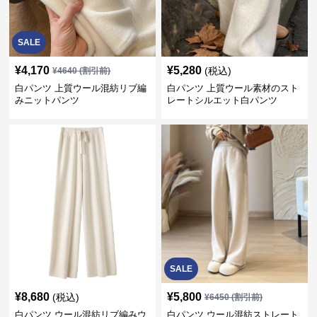
SALE
¥
4,170
¥
5,280
(税込)
¥
4640
(割引前)
白パンツ 上質ウール混紡リブ編
白パンツ 上質ウール素材のスト
みニットパンツ
レートシルエット白パンツ
SALE
¥
8,680
¥
5,800
(税込)
¥
6450
(割引前)
白パンツ ウール混紡リブ編みウ
白パンツ ウール混紡ストレート