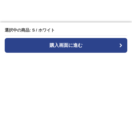
選択中の商品: S / ホワイト
選択中の商品: S / ホワイト
購入画面に進む
購入画面に進む
白パンストア
について