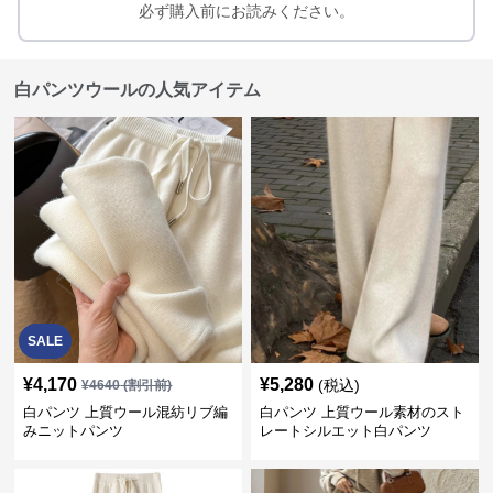
必ず購入前にお読みください。
白パンツウールの人気アイテム
SALE
¥
4,170
¥
5,280
(税込)
¥
4640
(割引前)
白パンツ 上質ウール混紡リブ編
白パンツ 上質ウール素材のスト
みニットパンツ
レートシルエット白パンツ