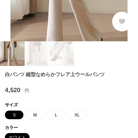
白パンツ 縦型なめらかフレア上ウールパンツ
4,520
円
サイズ
S
M
L
XL
カラー
ホワイト