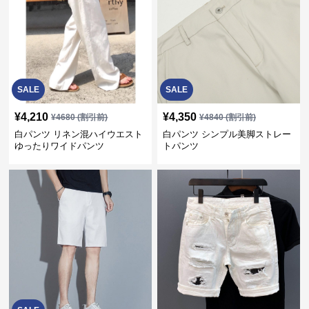
SALE
SALE
¥
4,210
¥
4,350
¥
4680
(割引前)
¥
4840
(割引前)
白パンツ リネン混ハイウエスト
白パンツ シンプル美脚ストレー
ゆったりワイドパンツ
トパンツ