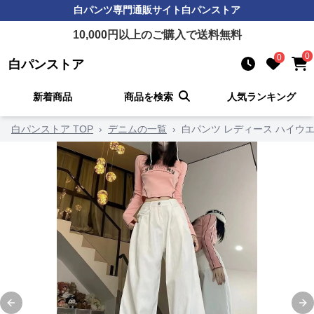
白パンツ
専門通販サイト
白パンストア
10,000
円以上のご購入で送料無料
0
0
白パンストア
新着商品
商品を検索
人気ランキング
白パンストア TOP
›
デニムの一覧
›
白パンツ レディース ハイウエ
Previous slide
Ne