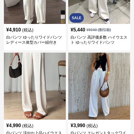
SALE
¥
4,910
¥
5,440
(税込)
¥
6040
(割引前)
白パンツ ゆったりワイドパンツ
白パンツ 高評価多数 ハイウエス
レディース体型カバー紐付き
ト ゆったりワイドパンツ
¥
4,990
¥
3,990
(税込)
(税込)
白パンツ 涼やか上品ハイウエス
白パンツ エレガントタックワイ