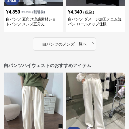
SALE
¥
4,850
¥
4,340
(税込)
¥
5390
(割引前)
白パンツ 夏向け涼感素材ショー
白パンツ ダメージ加工デニム短
トパンツ メンズ五分丈
パン ロールアップ仕様
›
白パンツ
の
メンズ
一覧へ
白パンツハイウェストのおすすめアイテム