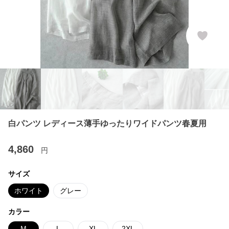
白パンツ レディース薄手ゆったりワイドパンツ春夏用
4,860
円
サイズ
ホワイト
グレー
カラー
M
L
XL
2XL