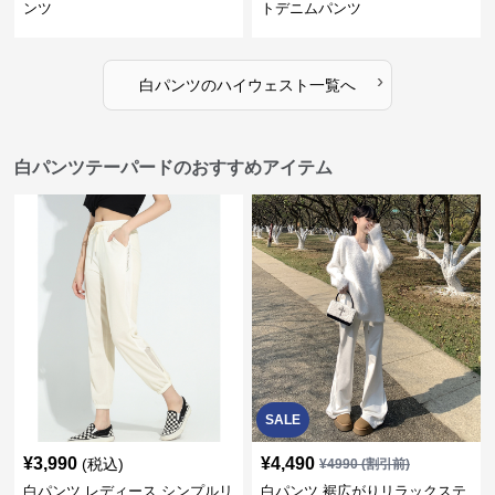
ンツ
トデニムパンツ
›
白パンツ
の
ハイウェスト
一覧へ
白パンツテーパードのおすすめアイテム
SALE
¥
3,990
¥
4,490
(税込)
¥
4990
(割引前)
白パンツ レディース シンプルリ
白パンツ 裾広がりリラックステ