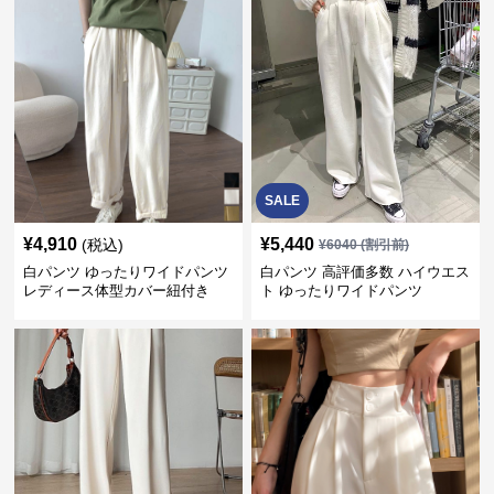
SALE
¥
4,910
¥
5,440
(税込)
¥
6040
(割引前)
白パンツ ゆったりワイドパンツ
白パンツ 高評価多数 ハイウエス
レディース体型カバー紐付き
ト ゆったりワイドパンツ