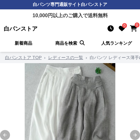
白パンツ
専門通販サイト
白パンストア
10,000
円以上のご購入で送料無料
0
0
白パンストア
新着商品
商品を検索
人気ランキング
白パンストア TOP
›
レディースの一覧
›
白パンツ レディース薄
Previous slide
Ne