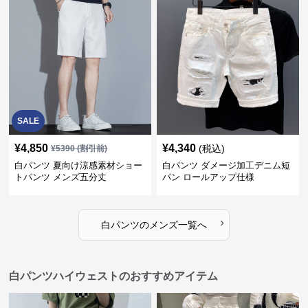
SALE
¥
4,850
¥
4,340
(税込)
¥
5390
(割引前)
白パンツ 夏向け涼感素材ショー
白パンツ ダメージ加工デニム短
トパンツ メンズ五分丈
パン ロールアップ仕様
›
白パンツ
の
メンズ
一覧へ
白パンツハイウェストのおすすめアイテム