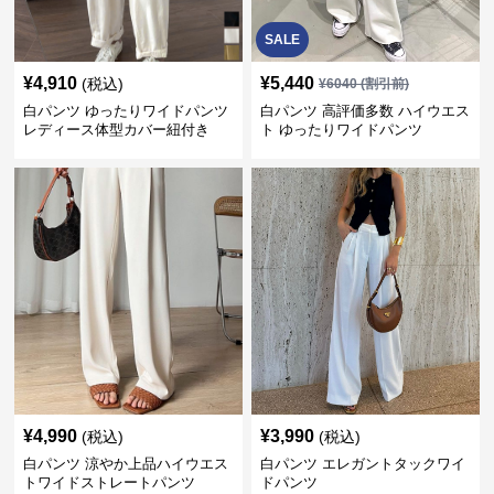
SALE
¥
4,910
¥
5,440
(税込)
¥
6040
(割引前)
白パンツ ゆったりワイドパンツ
白パンツ 高評価多数 ハイウエス
レディース体型カバー紐付き
ト ゆったりワイドパンツ
¥
4,990
¥
3,990
(税込)
(税込)
白パンツ 涼やか上品ハイウエス
白パンツ エレガントタックワイ
トワイドストレートパンツ
ドパンツ