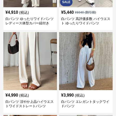
SALE
¥
4,910
¥
5,440
(税込)
¥
6040
(割引前)
白パンツ ゆったりワイドパンツ
白パンツ 高評価多数 ハイウエス
レディース体型カバー紐付き
ト ゆったりワイドパンツ
¥
4,990
¥
3,990
(税込)
(税込)
白パンツ 涼やか上品ハイウエス
白パンツ エレガントタックワイ
トワイドストレートパンツ
ドパンツ