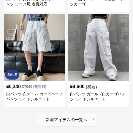
ンツ ワーク風 春夏対応
ツカーゴ
SALE
¥
6,340
¥
4,600
(税込)
¥
7040
(割引前)
白パンツ 白デニム カーゴハーフ
白パンツ ガールズ白カーゴパン
パンツ ワイドシルエット
ツ ワイドシルエット
›
新着アイテムの一覧へ