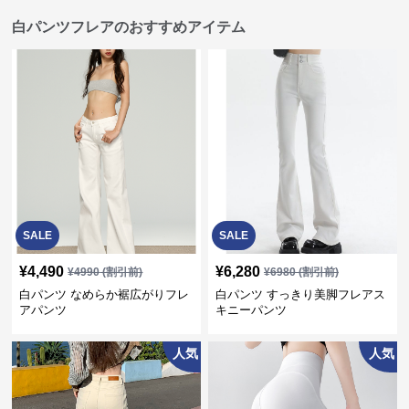
白パンツフレアのおすすめアイテム
SALE
SALE
¥
4,490
¥
6,280
¥
4990
(割引前)
¥
6980
(割引前)
白パンツ なめらか裾広がりフレ
白パンツ すっきり美脚フレアス
アパンツ
キニーパンツ
人気
人気