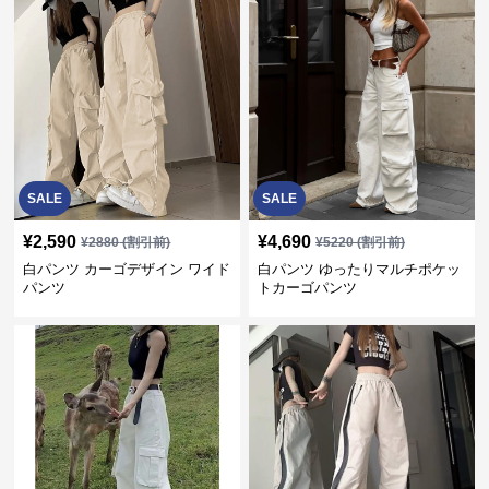
SALE
SALE
¥
2,590
¥
4,690
¥
2880
(割引前)
¥
5220
(割引前)
白パンツ カーゴデザイン ワイド
白パンツ ゆったりマルチポケッ
パンツ
トカーゴパンツ