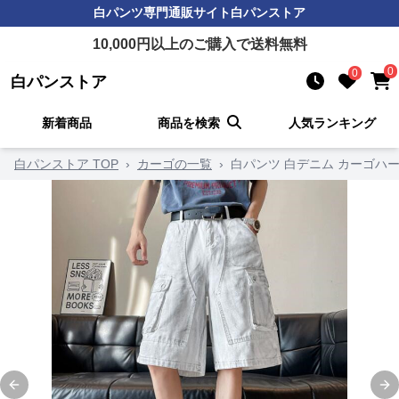
白パンツ
専門通販サイト
白パンストア
10,000
円以上のご購入で送料無料
0
0
白パンストア
新着商品
商品を検索
人気ランキング
白パンストア TOP
›
カーゴの一覧
›
白パンツ 白デニム カーゴハ
Previous slide
Ne