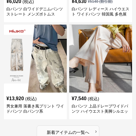
¥
6,020
¥
4,630
(税込)
¥
5140
(割引前)
白パンツ 白ワイドデニムパンツ
白パンツ レディース ハイウエス
ストレート メンズボトムス
ト ワイドパンツ 韓国風 多色展
開
¥
13,920
¥
7,540
(税込)
(税込)
男女兼用 落書き風プリント ワイ
白パンツ 上品ドレープワイドパ
ドパンツ 白パンツ系
ンツ ハイウエスト美脚シルエッ
ト
›
新着アイテムの一覧へ