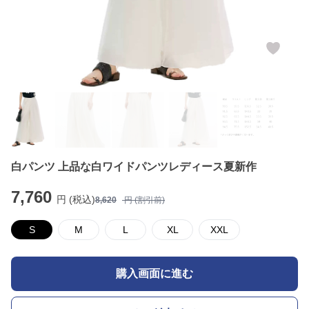
白パンツ 上品な白ワイドパンツレディース夏新作
7,760
円 (税込)
8,620
円 (割引前)
S
M
L
XL
XXL
購入画面に進む