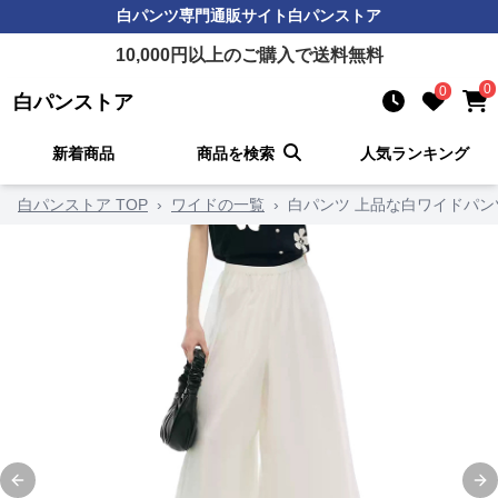
白パンツ
専門通販サイト
白パンストア
10,000
円以上のご購入で送料無料
0
0
白パンストア
新着商品
商品を検索
人気ランキング
白パンストア TOP
›
ワイドの一覧
›
白パンツ 上品な白ワイドパ
Previous slide
Ne