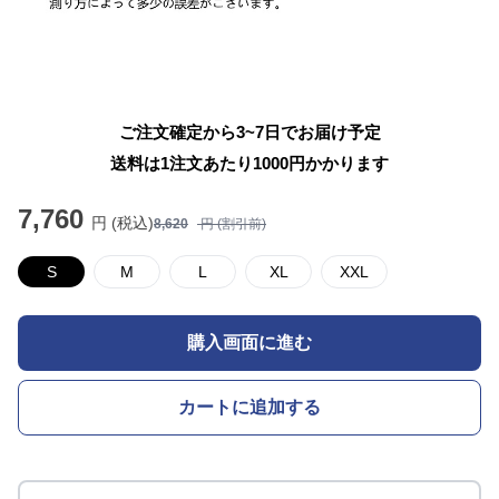
ご注文確定から3~7日でお届け予定
送料は1注文あたり
1000
円かかります
7,760
円 (税込)
8,620
円 (割引前)
S
M
L
XL
XXL
購入画面に進む
カートに追加する