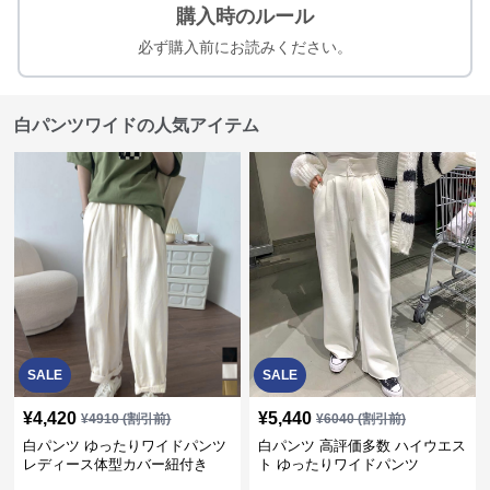
購入時のルール
必ず購入前にお読みください。
白パンツワイドの人気アイテム
SALE
SALE
¥
4,420
¥
5,440
¥
4910
(割引前)
¥
6040
(割引前)
白パンツ ゆったりワイドパンツ
白パンツ 高評価多数 ハイウエス
レディース体型カバー紐付き
ト ゆったりワイドパンツ