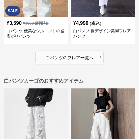
SALE
¥
3,590
¥
4,990
(税込)
¥
3990
(割引前)
白パンツ 優美なシルエットの裾
白パンツ 裾デザイン美脚フレア
広がりパンツ
パンツ
›
白パンツ
の
フレア
一覧へ
白パンツカーゴのおすすめアイテム