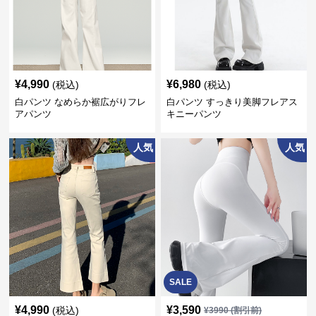
¥
4,990
¥
6,980
(税込)
(税込)
白パンツ なめらか裾広がりフレ
白パンツ すっきり美脚フレアス
アパンツ
キニーパンツ
人気
人気
SALE
¥
4,990
¥
3,590
(税込)
¥
3990
(割引前)