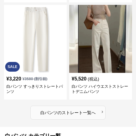
SALE
¥
3,220
¥
5,520
(税込)
¥
3580
(割引前)
白パンツ すっきりストレートパ
白パンツ ハイウエストストレー
ンツ
トデニムパンツ
›
白パンツ
の
ストレート
一覧へ