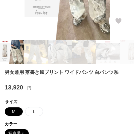
男女兼用 落書き風プリント ワイドパンツ 白パンツ系
13,920
円
サイズ
M
L
カラー
写真通り