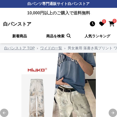
白パンツ
専門通販サイト
白パンストア
10,000
円以上のご購入で送料無料
0
0
白パンストア
新着商品
商品を検索
人気ランキング
白パンストア TOP
›
ワイドの一覧
›
男女兼用 落書き風プリント 
Previous slide
Ne