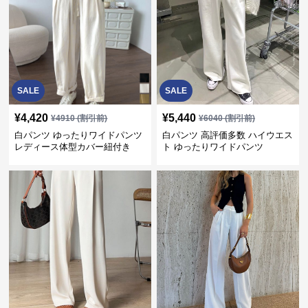
SALE
SALE
¥
4,420
¥
5,440
¥
4910
(割引前)
¥
6040
(割引前)
白パンツ ゆったりワイドパンツ
白パンツ 高評価多数 ハイウエス
レディース体型カバー紐付き
ト ゆったりワイドパンツ