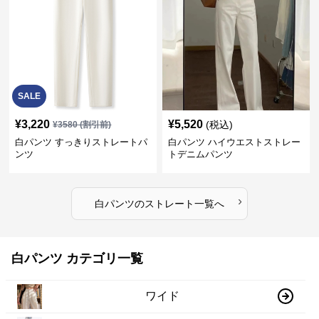
SALE
¥
3,220
¥
5,520
(税込)
¥
3580
(割引前)
白パンツ すっきりストレートパ
白パンツ ハイウエストストレー
ンツ
トデニムパンツ
›
白パンツ
の
ストレート
一覧へ
白パンツ カテゴリ一覧
ワイド