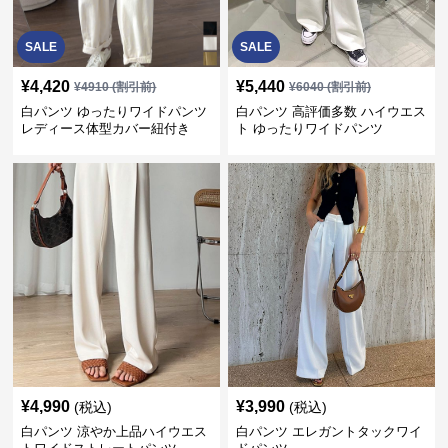
SALE
SALE
¥
4,420
¥
5,440
¥
4910
(割引前)
¥
6040
(割引前)
白パンツ ゆったりワイドパンツ
白パンツ 高評価多数 ハイウエス
レディース体型カバー紐付き
ト ゆったりワイドパンツ
¥
4,990
¥
3,990
(税込)
(税込)
白パンツ 涼やか上品ハイウエス
白パンツ エレガントタックワイ