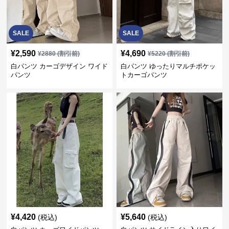
SALE
SALE
¥
2,590
¥
4,690
¥
2880
(割引前)
¥
5220
(割引前)
白パンツ カーゴデザイン ワイド
白パンツ ゆったりマルチポケッ
パンツ
トカーゴパンツ
¥
4,420
¥
5,640
(税込)
(税込)