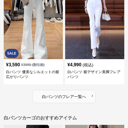
SALE
¥
3,590
¥
4,990
(税込)
¥
3990
(割引前)
白パンツ 優美なシルエットの裾
白パンツ 裾デザイン美脚フレア
広がりパンツ
パンツ
›
白パンツ
の
フレア
一覧へ
白パンツカーゴのおすすめアイテム