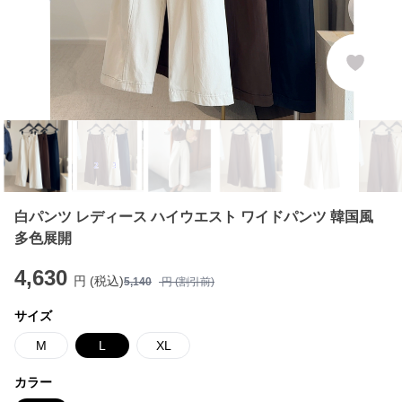
白パンツ レディース ハイウエスト ワイドパンツ 韓国風
多色展開
4,630
円 (税込)
5,140
円 (割引前)
サイズ
M
L
XL
カラー