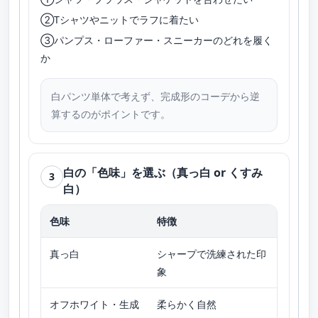
②Tシャツやニットでラフに着たい
③パンプス・ローファー・スニーカーのどれを履く
か
白パンツ単体で考えず、完成形のコーデから逆
算するのがポイントです。
白の「色味」を選ぶ（真っ白 or くすみ
3
白）
色味
特徴
おすす
真っ白
シャープで洗練された印
きれい
象
オフホワイト・生成
柔らかく自然
初めて