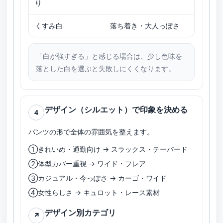
り
る方
くすみ白
落ち着き・大人っぽさ
膨張見
「白が強すぎる」と感じる場合は、少し色味を
落とした白を選ぶと失敗しにくくなります。
デザイン（シルエット）で印象を決める
4
パンツの形で全体の雰囲気を整えます。
①きれいめ・通勤向け → スラックス・テーパード
②体型カバー重視 → ワイド・フレア
③カジュアル・今っぽさ → カーゴ・ワイド
④女性らしさ → キュロット・レース素材
デザイン別カテゴリ
↗