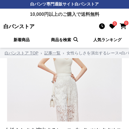
白パンツ
専門通販サイト
白パンストア
10,000
円以上のご購入で送料無料
0
0
白パンストア
新着商品
商品を検索
人気ランキング
白パンストア TOP
›
記事一覧
›
女性らしさを演出するレース×白パ