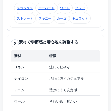
スラックス
テーパード
ワイド
フレア
ストレート
スキニー
カーゴ
キュロット
素材で季節感と着心地を調整する
5
素材
特徴
向い
リネン
涼しく軽やか
春・
ナイロン
汚れに強くカジュアル
オー
デニム
透けにくく安定感
オー
ウール
きれいめ・暖かい
秋・