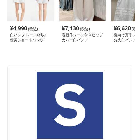
¥
4,990
¥
7,130
¥
6,620
(税込)
(税込)
(税込
白パンツ レース縁取り
春新作レース付きヒップ
夏向け薄手レー
優美ショートパンツ
カバー白パンツ
分丈白パンツ