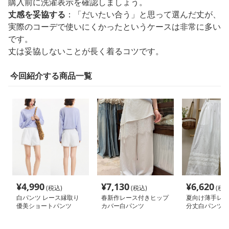
購入前に洗濯表示を確認しましょう。
丈感を妥協する
：「だいたい合う」と思って選んだ丈が、
実際のコーデで使いにくかったというケースは非常に多い
です。
丈は妥協しないことが長く着るコツです。
今回紹介する商品一覧
¥
4,990
¥
7,130
¥
6,620
(税込)
(税込)
(税込
白パンツ レース縁取り
春新作レース付きヒップ
夏向け薄手レー
優美ショートパンツ
カバー白パンツ
分丈白パンツ