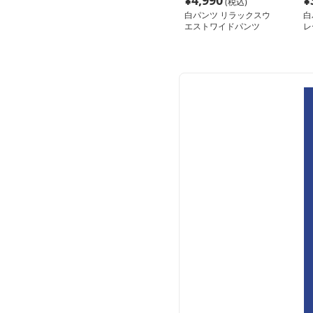
¥
4,990
¥
(税込)
白パンツ リラックスウ
白
エストワイドパンツ
レ