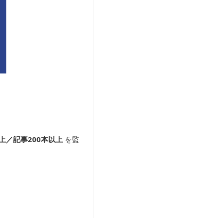
上／記事200本以上
を監