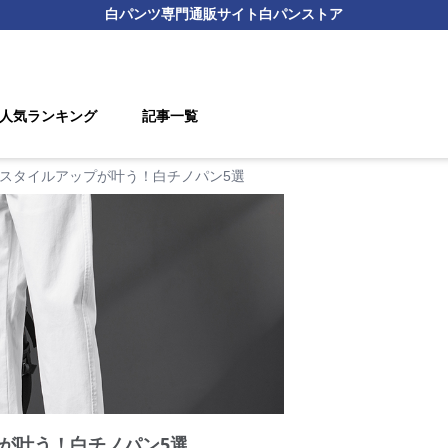
白パンツ
専門通販サイト
白パンストア
人気ランキング
記事一覧
スタイルアップが叶う！白チノパン5選
が叶う！白チノパン5選