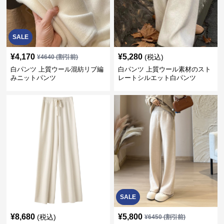
SALE
¥
4,170
¥
5,280
(税込)
¥
4640
(割引前)
白パンツ 上質ウール混紡リブ編
白パンツ 上質ウール素材のスト
みニットパンツ
レートシルエット白パンツ
SALE
¥
8,680
¥
5,800
(税込)
¥
6450
(割引前)