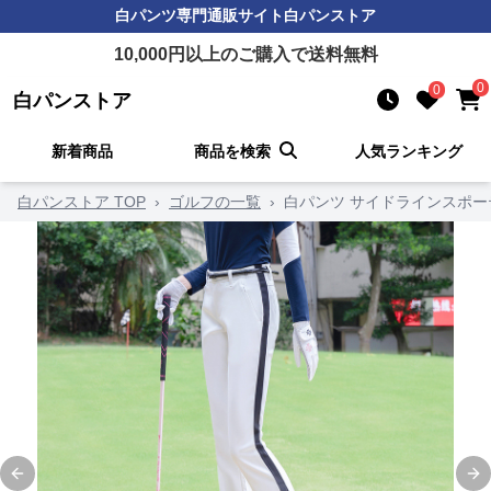
白パンツ
専門通販サイト
白パンストア
10,000
円以上のご購入で送料無料
0
0
白パンストア
新着商品
商品を検索
人気ランキング
白パンストア TOP
›
ゴルフの一覧
›
白パンツ サイドラインスポ
Previous slide
Ne