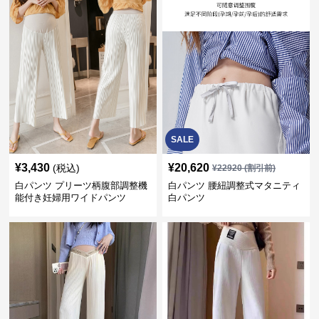
SALE
¥
3,430
¥
20,620
(税込)
¥
22920
(割引前)
白パンツ プリーツ柄腹部調整機
白パンツ 腰紐調整式マタニティ
能付き妊婦用ワイドパンツ
白パンツ