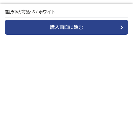
選択中の商品: S / ホワイト
選択中の商品: S / ホワイト
購入画面に進む
購入画面に進む
白パンストア
について
利用規約