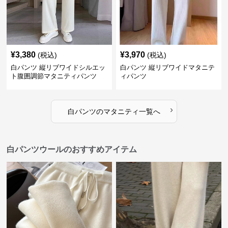
¥
3,380
¥
3,970
(税込)
(税込)
白パンツ 縦リブワイドシルエッ
白パンツ 縦リブワイドマタニテ
ト腹囲調節マタニティパンツ
ィパンツ
›
白パンツ
の
マタニティ
一覧へ
白パンツウールのおすすめアイテム